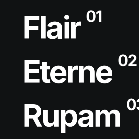
01
Flair
02
Eterne
0
Rupam