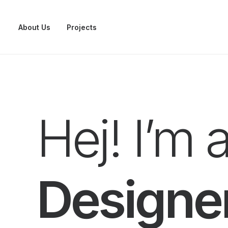
About Us
Projects
Hej! I’m 
Designe