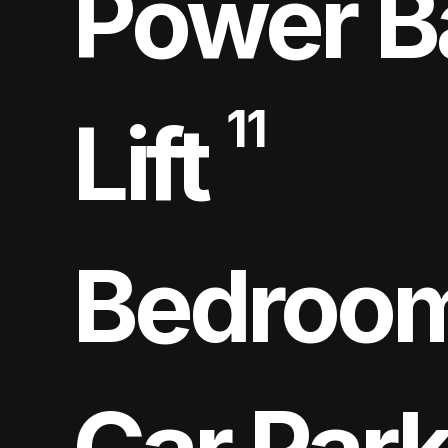
Power B
11
Lift
Bedroom
Car Par