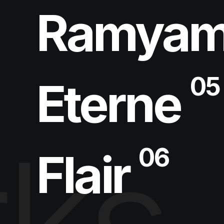
Ramya
05
Eterne
ks 
06
Flair